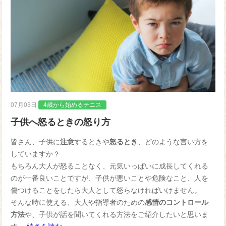
07月03日
4歳から始めるテニス
子供へ怒るときの怒り方
皆さん、子供に
注意
するときや
怒るとき
、どのような言い方を
していますか？
もちろん大人が怒ることなく、元気いっぱいに成長してくれる
のが一番良いことですが、子供が悪いことや危険なこと、人を
傷つけることをしたら大人として怒らなければいけません。
そんな時に使える、大人や指導者のための
感情のコントロール
方法
や、子供が話を聞いてくれる方法をご紹介したいと思いま