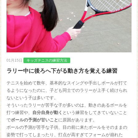
01月15日
キッズテニスの練習方法
ラリー中に後ろへ下がる動き方を覚える練習
テニスを始めて数年、基本的なスイングや手出しボールが打て
るようになったのに、子ども同士でのラリーが上手く続けられ
ないという子は多いです。
そういったラリーが苦手な子が多いのは、動きのあるボールを
打つ練習や、
自分自身が動く
という練習をしてきていないこと
で
ボールの予測が甘いこと
に原因があります。
ボールの予測が苦手な子供、目の前に来たボールをそのままの
姿勢で打ってしまったり、打点が高すぎてフォームが崩れた