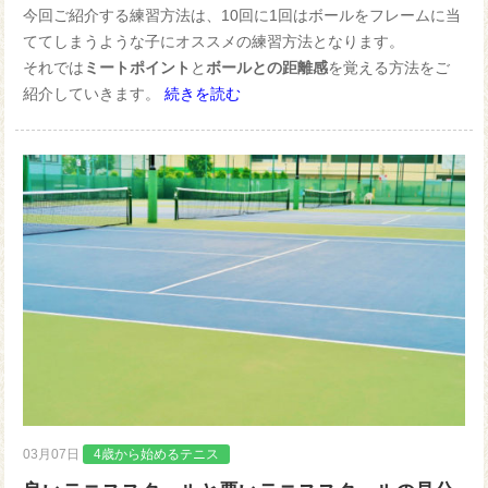
今回ご紹介する練習方法は、10回に1回はボールをフレームに当
ててしまうような子にオススメの練習方法となります。
それでは
ミートポイント
と
ボールとの距離感
を覚える方法をご
紹介していきます。
続きを読む
03月07日
4歳から始めるテニス